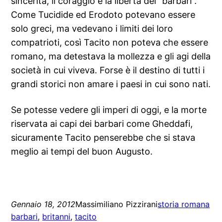
sincerità, il coraggio e la libertà dei “barbari”.
Come Tucidide ed Erodoto potevano essere
solo greci, ma vedevano i limiti dei loro
compatrioti, così Tacito non poteva che essere
romano, ma detestava la mollezza e gli agi della
società in cui viveva. Forse è il destino di tutti i
grandi storici non amare i paesi in cui sono nati.
Se potesse vedere gli imperi di oggi, e la morte
riservata ai capi dei barbari come Gheddafi,
sicuramente Tacito penserebbe che si stava
meglio ai tempi del buon Augusto.
Gennaio 18, 2012
Massimiliano Pizzirani
storia romana
barbari
, 
britanni
, 
tacito