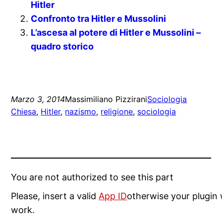
Hitler
Confronto tra Hitler e Mussolini
L’ascesa al potere di Hitler e Mussolini –
quadro storico
Marzo 3, 2014
Massimiliano Pizzirani
Sociologia
Chiesa
, 
Hitler
, 
nazismo
, 
religione
, 
sociologia
You are not authorized to see this part
Please, insert a valid
App ID
otherwise your plugin 
work.